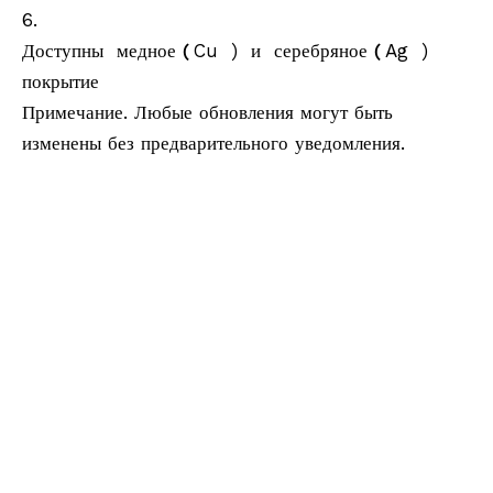
6.
Доступны медное
Cu ) и серебряное
Ag )
(
(
покрытие
Примечание. Любые обновления могут быть
изменены без предварительного уведомления.
Геодезический инструмент, геодезическое оборудование, геодезические аксессуары,
мобильная картографическая система, мобильная картографическая съемка, съемка LiDAR,
картографическая система SLAM, удаленная геопространственная съемка, геосистемы,
съемка SLAM, геодезическая призма, призма 360 градусов, призма 90 градусов, призма
«кошачий глаз», мини-призма, набор мини-призм, система мини-призм, мини-мониторинг
Призма, призма мониторинга, призменный отражатель, отражательная призма, призма
мониторинга дорог, дорожная призма, дорожная шпилька, роботизированная призма,
роботизированная призма, роботизированная призма, вращающаяся призма, мини-призма для
разбивки, комплект поперечных призм, система поперечных призм, туннельная призма,
призма для дрона, призма для БПЛА, призма GPS, лазерная призма, сканер Призма, 3D-
призма, целевая призма, оптическое стекло, оптическая призма, оптический квадрат,