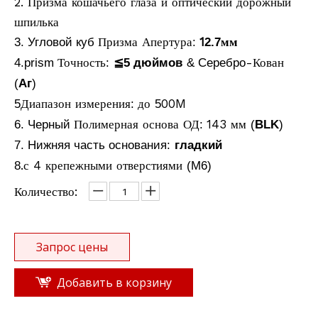
2. Призма кошачьего глаза и оптический дорожный
шпилька
Призма Апертура
1
мм
3. Угловой куб
:
2.7
Точность
-Кован
4.prism
:
≦5 дюймов
& Серебро
(
Аг
)
Диапазон измерения
до
00M
5
:
5
Полимерная основа ОД
143 мм
6. Черный
:
(
BLK
)
7. Нижняя часть основания:
гладкий
.с 4 крепежными отверстиями
8
(М6)
Количество:
Запрос цены
Добавить в корзину